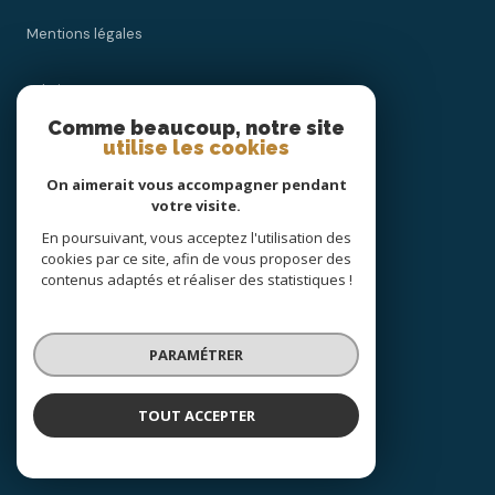
Mentions légales
Admin
Comme beaucoup, notre site
utilise les cookies
Nos honoraires
On aimerait vous accompagner pendant
Politique RGPD
votre visite.
En poursuivant, vous acceptez l'utilisation des
cookies par ce site, afin de vous proposer des
Cookies
contenus adaptés et réaliser des statistiques !
© 2026 | Tous droits réservés
PARAMÉTRER
Réalisé par
TOUT ACCEPTER