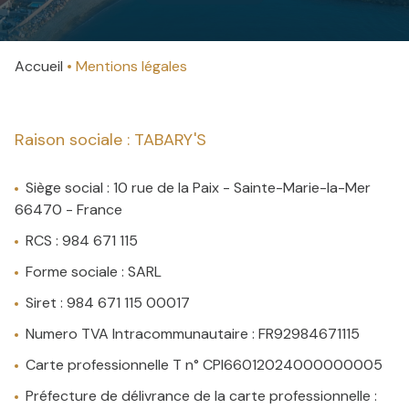
NOTRE
villas
AGENCE
Accueil
Mentions légales
CONTACT
Raison sociale : TABARY'S
Siège social : 10 rue de la Paix - Sainte-Marie-la-Mer
66470 - France
RCS : 984 671 115
Forme sociale : SARL
Siret : 984 671 115 00017
Numero TVA Intracommunautaire : FR92984671115
Carte professionnelle T n° CPI66012024000000005
Préfecture de délivrance de la carte professionnelle :