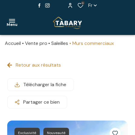
0
Fr
Menu
Accueil
Vente pro
Saleilles
Murs commerciaux
ACCUEIL
NOS
Retour aux résultats
maisons
BIENS
appartements
Télécharger la fiche
PROGRAMMES
stationnements
NEUFS
Partager ce bien
murs
ESTIMER
commerciaux
VOTRE
BIEN
autres
Exclusivité
Nouveauté