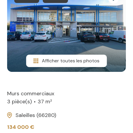
NOTRE
villas
AGENCE
CONTACT
Afficher toutes les photos
Murs commerciaux
3 pièce(s)
37 m²
Saleilles (66280)
134 000 €