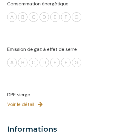
Consommation énergétique
A
B
C
D
E
F
G
Emission de gaz à effet de serre
A
B
C
D
E
F
G
DPE vierge
Voir le détail
informations