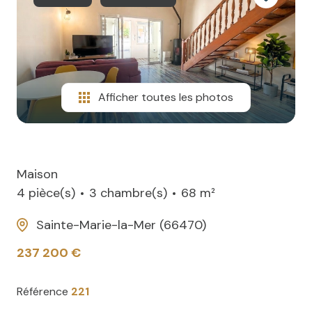
NOTRE
villas
AGENCE
CONTACT
Afficher toutes les photos
Maison
4 pièce(s)
3 chambre(s)
68 m²
Sainte-Marie-la-Mer (66470)
237 200 €
Référence
221