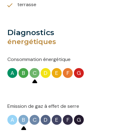
terrasse
diagnostics
énergétiques
Consommation énergétique
A
B
C
D
E
F
G
Emission de gaz à effet de serre
A
B
C
D
E
F
G