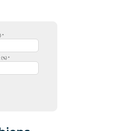
 *
 (%) *