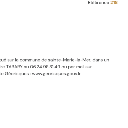
Référence
218
itué sur la commune de sainte-Marie-la-Mer, dans un
dre TABARY au 06.24.98.31.49 ou par mail sur
te Géorisques : www.georisques.gouv.fr.