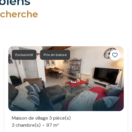
 biens
echerche
Exclusivité
Prix en baisse
Maison de village 3 pièce(s)
3 chambre(s)
97 m²