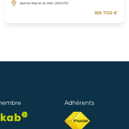
Sainte-Marie-la-Mer (66470)
169 700 €
membre
Adhérents