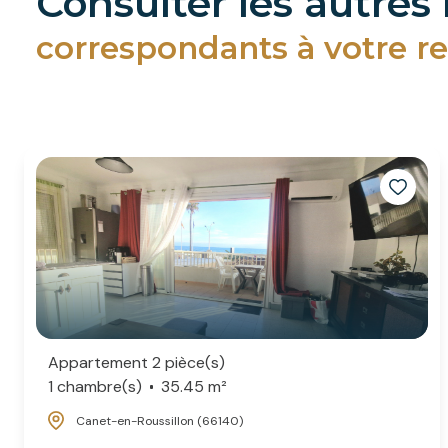
consulter les autres
correspondants à votre r
Appartement 2 pièce(s)
1 chambre(s)
35.45 m²
Canet-en-Roussillon (66140)