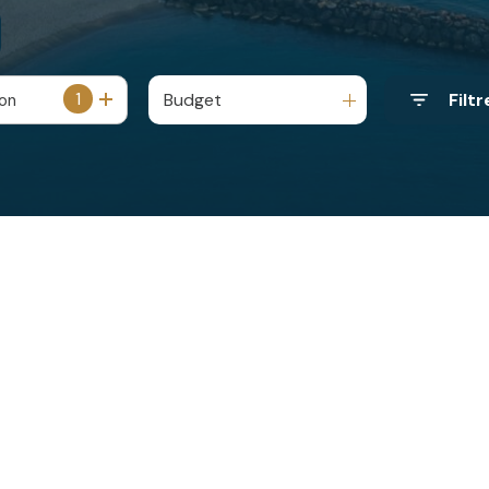
1
Budget
Filtr
ion