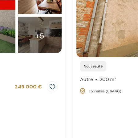
+5
Nouveauté
Autre
200 m²
249 000 €
Torreilles (66440)