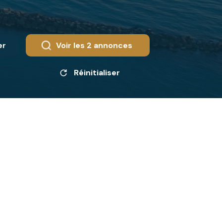
er
Voir les
2
annonces
Réinitialiser