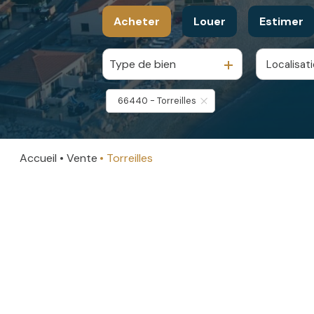
Acheter
Louer
Estimer
Type de bien
Localisat
De l'ancien
De l'immo pro
De l'immo pro
66440 - Torreilles
Accueil
Vente
Torreilles