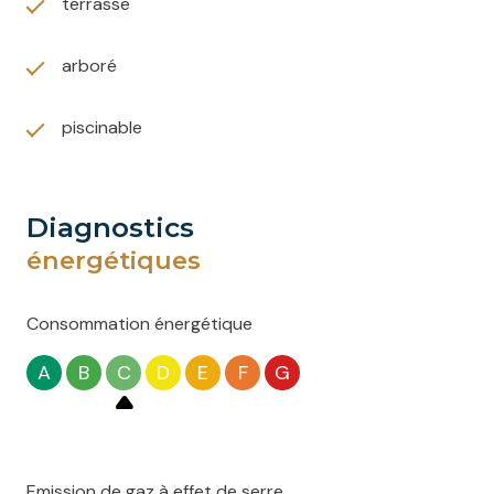
terrasse
arboré
piscinable
diagnostics
énergétiques
Consommation énergétique
A
B
C
D
E
F
G
Emission de gaz à effet de serre