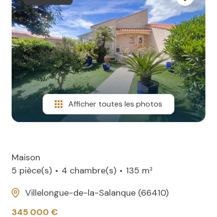
NOTRE
villas
AGENCE
CONTACT
Afficher toutes les photos
Maison
5 pièce(s)
4 chambre(s)
135 m²
Villelongue-de-la-Salanque (66410)
345 000 €