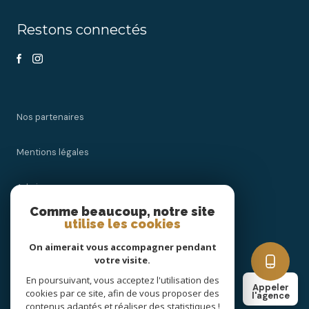
Restons connectés
Nos partenaires
Mentions légales
Admin
Comme beaucoup, notre site
utilise les cookies
Nos honoraires
On aimerait vous accompagner pendant
Politique RGPD
votre visite.
En poursuivant, vous acceptez l'utilisation des
Appeler
cookies par ce site, afin de vous proposer des
Cookies
l'agence
contenus adaptés et réaliser des statistiques !