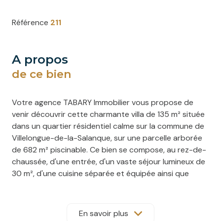
Référence
211
a propos
de ce bien
Votre agence TABARY Immobilier vous propose de
venir découvrir cette charmante villa de 135 m² située
dans un quartier résidentiel calme sur la commune de
Villelongue-de-la-Salanque, sur une parcelle arborée
de 682 m² piscinable. Ce bien se compose, au rez-de-
chaussée, d'une entrée, d'un vaste séjour lumineux de
30 m², d'une cuisine séparée et équipée ainsi que
d'une arrière-cuisine. Le coin nuit propose deux
chambres confortables avec placards, une salle d'eau,
une seconde salle d'eau avec WC et un WC
En savoir plus
indépendant. Vous disposerez également d'une pièce