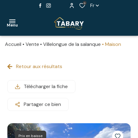
0
Fr
Menu
Accueil
Vente
Villelongue de la salanque
Maison
ACCUEIL
NOS
Retour aux résultats
maisons
BIENS
appartements
Télécharger la fiche
PROGRAMMES
stationnements
NEUFS
Partager ce bien
murs
ESTIMER
commerciaux
VOTRE
BIEN
autres
Prix en baisse