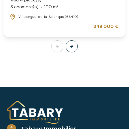
3 chambre(s)
100 m²
Villelongue-de-la-Salanque (66410)
349 000 €
Tabary Immobilier