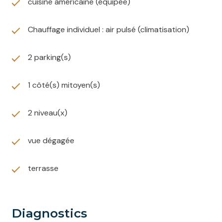
cuisine américaine (équipée)
disponibles sur le site Géorisques :
www.georisques.gouv.fr".
Chauffage individuel : air pulsé (climatisation)
2 parking(s)
1 côté(s) mitoyen(s)
2 niveau(x)
vue dégagée
terrasse
diagnostics