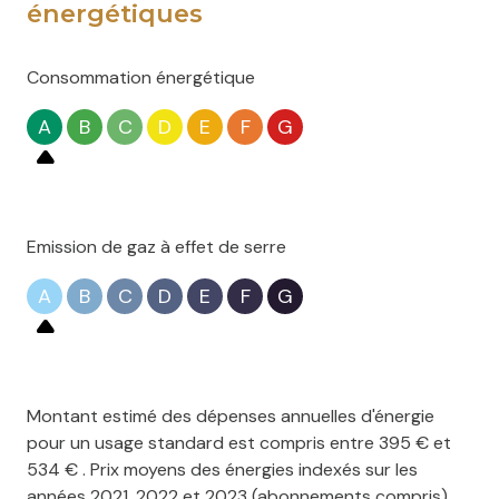
énergétiques
Consommation énergétique
A
B
C
D
E
F
G
Emission de gaz à effet de serre
A
B
C
D
E
F
G
Montant estimé des dépenses annuelles d'énergie
pour un usage standard est compris entre 395 € et
534 € . Prix moyens des énergies indexés sur les
années 2021, 2022 et 2023 (abonnements compris).