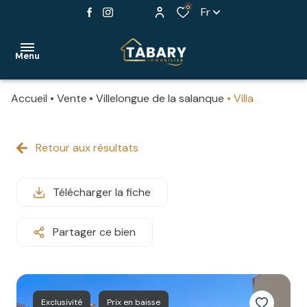
0
Fr
Menu
Accueil
Vente
Villelongue de la salanque
Villa
ACCUEIL
NOS
Retour aux résultats
maisons
BIENS
appartements
Télécharger la fiche
PROGRAMMES
stationnements
NEUFS
Partager ce bien
murs
ESTIMER
commerciaux
VOTRE
BIEN
autres
Exclusivité
Prix en baisse