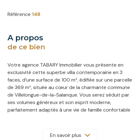
Référence
148
a propos
de ce bien
Votre agence TABARY Immobilier vous présente en
exclusivité cette superbe villa contemporaine en 3
faces, d’une surface de 100 m², édifiée sur une parcelle
de 369 m², située au cœur de la charmante commune
de Villelongue-de-la-Salanque. Vous serez séduit par
ses volumes généreux et son esprit moderne,
parfaitement adaptés à une vie de famille confortable
Au rez-de-chaussée, u
et ensoleillée.
ne pièce de
vie lumineuse de 47 m² vous accueillera, composée
d'un séjour spacieux et d'une cuisine ouverte
En savoir plus