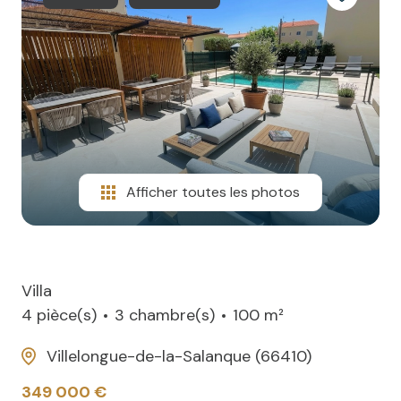
NOTRE
villas
AGENCE
CONTACT
Afficher toutes les photos
Villa
4 pièce(s)
3 chambre(s)
100 m²
Villelongue-de-la-Salanque (66410)
349 000 €