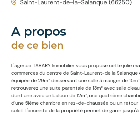
Saint-Laurent-de-la-Salanque (66250)
a propos
de ce bien
L'agence TABARY Immobilier vous propose cette jolie mai
commerces du centre de Saint-Laurent-de la Salanque e
équipée de 29m² desservant une salle à manger de 15m², 
retrouverez une suite parentale de 13m² avec salle d'e
dont une avec un balcon de 12m², une quatrième chambre 
d'une 5ième chambre en rez-de-chaussée ou un retour à 
soleil. L'enceinte de la propriété permet de garer jusqu'à 
nécessite aucun travaux. A découvrir sans tarder. Pour
sous le numéro RCS 380 089 201 de Perpignan, au 06.12.7
sont disponibles sur le site : www.georisques.gouv.fr".