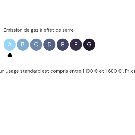
Emission de gaz à effet de serre
A
B
C
D
E
F
G
n usage standard est compris entre 1 190 € et 1 680 € . Prix