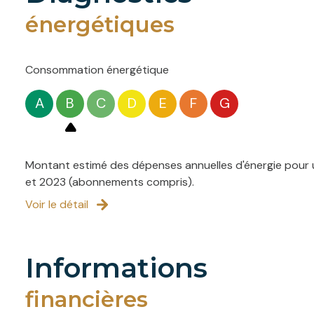
énergétiques
Consommation énergétique
A
B
C
D
E
F
G
Montant estimé des dépenses annuelles d'énergie pour u
et 2023 (abonnements compris).
Voir le détail
informations
financières