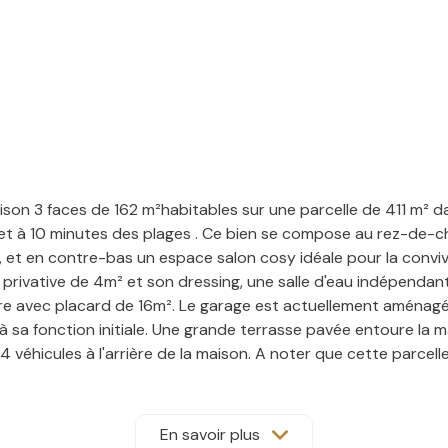
son 3 faces de 162 m²habitables sur une parcelle de 411 m² da
t à 10 minutes des plages . Ce bien se compose au rez-de-ch
et en contre-bas un espace salon cosy idéale pour la convivia
au privative de 4m² et son dressing, une salle d'eau indépen
avec placard de 16m². Le garage est actuellement aménagé en 
sa fonction initiale. Une grande terrasse pavée entoure la m
4 véhicules à l'arrière de la maison. A noter que cette parcelle 
 toute demande d'information et prise de rendez-vous, conta
6.19.70 ou par mail sur agence1@tabaryimmobilier.com. "Les i
En savoir plus