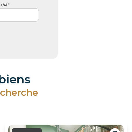
 (%) *
 biens
echerche