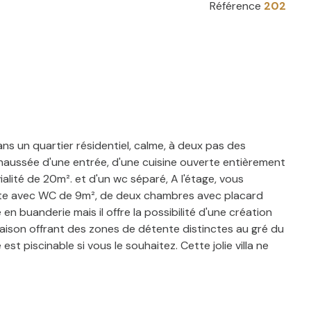
Référence
202
ns un quartier résidentiel, calme, à deux pas des
aussée d'une entrée, d'une cuisine ouverte entièrement
lité de 20m². et d'un wc séparé, A l'étage, vous
dante avec WC de 9m², de deux chambres avec placard
buanderie mais il offre la possibilité d'une création
aison offrant des zones de détente distinctes au gré du
est piscinable si vous le souhaitez. Cette jolie villa ne
ctez Madame Catherine SALUS, conseillère immobilier
nformations sur les risques auxquels ce bien est exposé