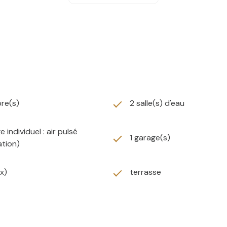
re(s)
2 salle(s) d'eau
 individuel : air pulsé
1 garage(s)
ation)
(x)
terrasse