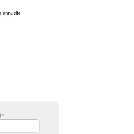
e annuelle
 *