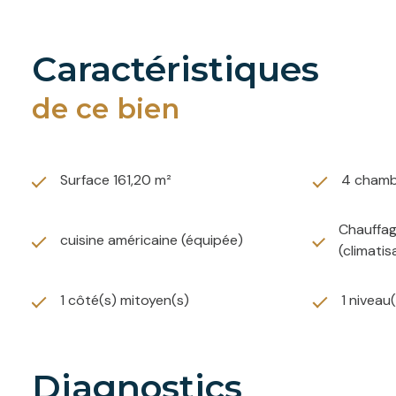
caractéristiques
de ce bien
Surface 161,20 m²
4 chamb
Chauffage
cuisine américaine (équipée)
(climatis
1 côté(s) mitoyen(s)
1 niveau
diagnostics