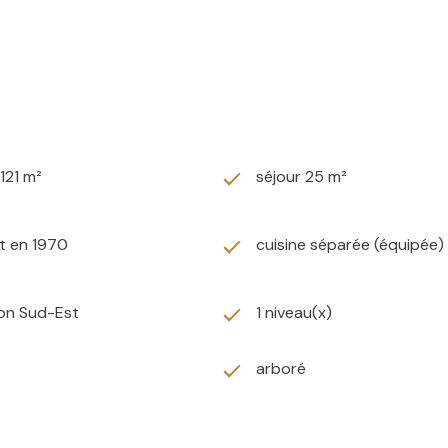
 121 m²
séjour 25 m²
t en 1970
cuisine séparée (équipée)
ion Sud-Est
1 niveau(x)
arboré