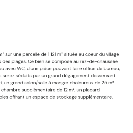
ur une parcelle de 1 121 m² située au coeur du village
tes des plages. Ce bien se compose au rez-de-chaussée
eau avec WC, d'une pièce pouvant faire office de bureau,
vous serez séduits par un grand dégagement desservant
bri, un grand salon/salle à manger chaleureux de 25 m²
e chambre supplémentaire de 12 m², un placard
mbles offrant un espace de stockage supplémentaire.
tentiel exceptionnel pour une piscine, un aménagement
 à votre goût avec de beaux volumes. A découvrir sans
immobilier sous le numéro RCS 380 089 201 de
ce bien est exposé sont disponibles sur le site :