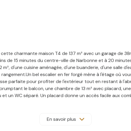
cette charmante maison T4 de 137 m² avec un garage de 38m² s
moins de 15 minutes du centre-ville de Narbonne et à 20 minu
12 m², d'une cuisine aménagée, d'une buanderie, d'une salle d'
du rangement.Un bel escalier en fer forgé mène à l'étage où 
se parfaite pour profiter de l'extérieur tout en restant à l'a
prumptant le balcon, une chambre de 13 m² avec placard, un
eau et un WC séparé. Un placard donne un accès facile aux co
ux n'a jamais été rénovée Cette parcelle arborée offre un po
'urbanisme. Idéale si vous rechechez un bien à personnaliser
rendez-vous, contactez Madame Catherine SALUS, conseillère 
En savoir plus
aryimmobilier.com. "Les informations sur les risques auxquels 