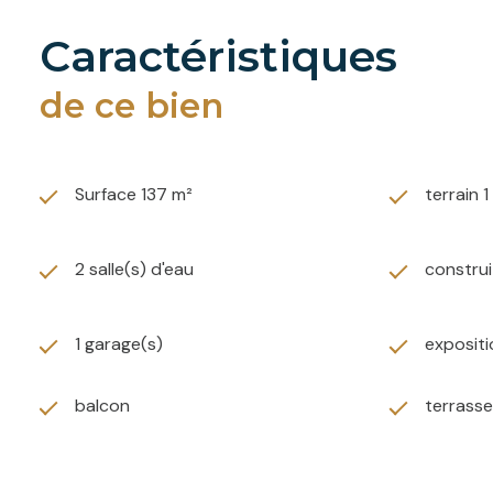
caractéristiques
de ce bien
Surface 137 m²
terrain 1
2 salle(s) d'eau
construi
1 garage(s)
exposit
balcon
terrasse