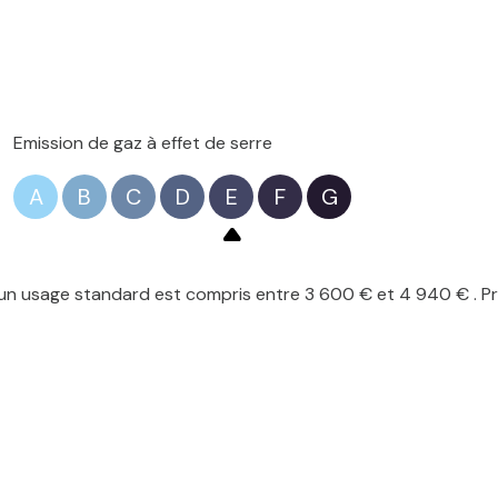
Emission de gaz à effet de serre
A
B
C
D
E
F
G
n usage standard est compris entre 3 600 € et 4 940 € . Pri