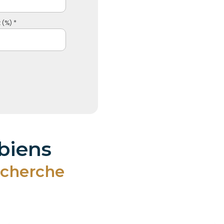
 (%) *
 biens
echerche