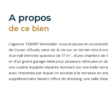
a propos
de ce bien
L'agence TABARY Immobilier vous propose en exclusivité 
de Cuxac-d'Aude, sans vis-à-vis sur un terrain clos à 
d'un hall d'entrée spacieux de 17 m² , d'une chambre de 
et d'un grand garage idéal pour plusieurs véhicules et 
une cuisine équipée séparée donnant sur une belle terras
avec cheminée par lequel on accède à la terrasse en em
supplémentaire faisant office de dressing, une salle d'
Cette maison individuelle des années 70, sur deux nivea
paysager voire une extension sous réserve d'accord de l
tarder. Pour toute demande d'information et prise de 
Perpignan, au 06.12.76.19.70 ou par mail sur agence1@tab
www.georisques.gouv.fr".