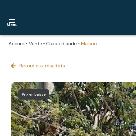
Menu
Accueil
Vente
Cuxac d aude
Maison
ACCUEIL
NOS
Retour aux résultats
maisons
BIENS
appartements
PROGRAMMES
stationnements
NEUFS
Prix en baisse
murs
ESTIMER
commerciaux
VOTRE
BIEN
autres